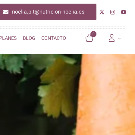
noelia.p.t@nutricion-noelia.es
0
PLANES
BLOG
CONTACTO